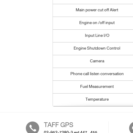
Main power cut off Alert
Engine on /off input
Input Line I/O
Engine Shutdown Control
Camera
Phone call listen conversation
Fuel Measurement
Temperature
TAFF GPS
02-952-7280-3 ext 447 , 455