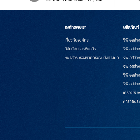
องค์กรของเรา
ผลิตภัณฑ์
เกี่ยวกับองค์กร
จีพีเอสสำห
วิสัยทัศน์และพันธกิจ
จีพีเอสสำห
หนังสือรับรองจากกรมขนส่งทางบก
จีพีเอสสำ
จีพีเอสสำห
จีพีเอสสำ
จีพีเอสสำห
เครื่องใช้ จ
ตารางเปรี