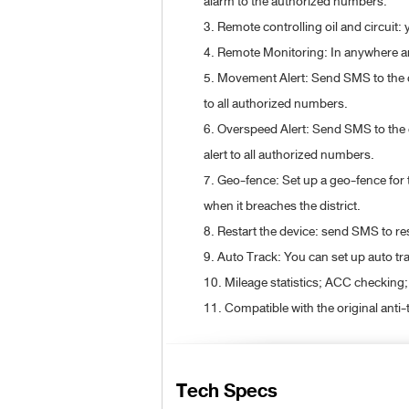
alarm to the authorized numbers.
3. Remote controlling oil and circuit:
4. Remote Monitoring: In anywhere an
5. Movement Alert: Send SMS to the de
to all authorized numbers.
6. Overspeed Alert: Send SMS to the d
alert to all authorized numbers.
7. Geo-fence: Set up a geo-fence for t
when it breaches the district.
8. Restart the device: send SMS to re
9. Auto Track: You can set up auto tr
10. Mileage statistics; ACC checking;
11. Compatible with the original anti-t
Tech Specs