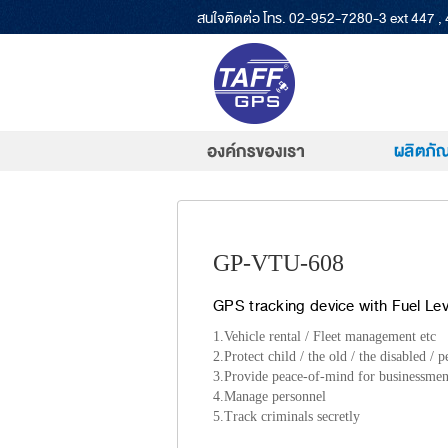
สนใจติดต่อ โทร.
02-952-7280-3 ext 447 ,
GP-VTU-608
GPS tracking device with Fuel Le
1.Vehicle rental / Fleet management etc
2.Protect child / the old / the disabled / p
3.Provide peace-of-mind for businessme
4.Manage personnel
5.Track criminals secretly