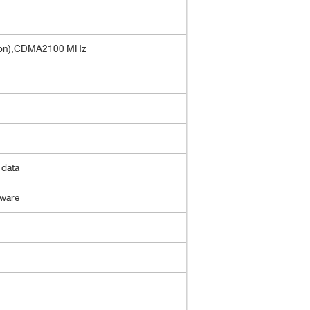
ion),CDMA2100 MHz
data
tware