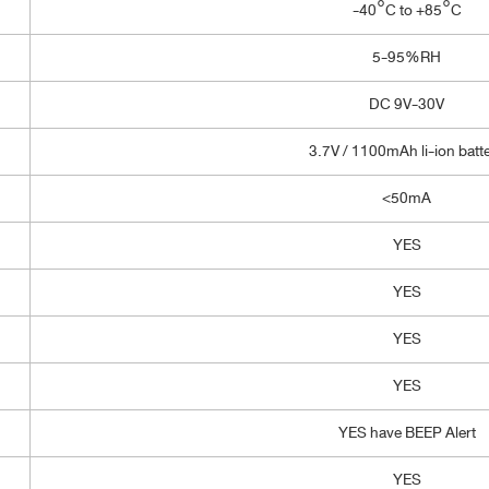
-40°C to +85°C
5-95%RH
DC 9V-30V
3.7V / 1100mAh li-ion batt
<50mA
YES
YES
YES
YES
YES have BEEP Alert
YES