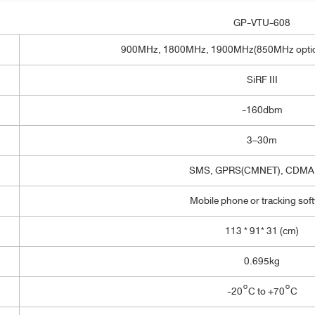
GP-VTU-608
900MHz, 1800MHz, 1900MHz(850MHz opt
SiRF III
-160dbm
3–30m
SMS, GPRS(CMNET), CDMA 
Mobile phone or tracking sof
113 * 91* 31 (cm)
0.695kg
-20°C to +70°C