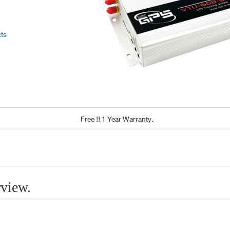
cts
Free !! 1 Year Warranty.
rview.