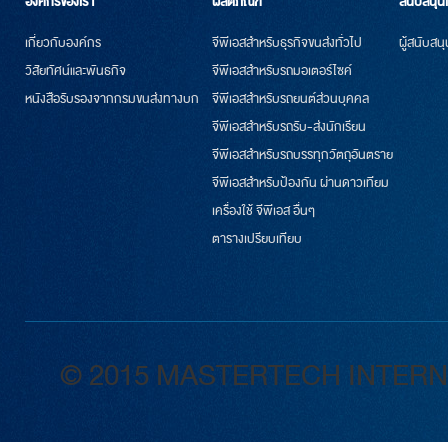
องค์กรของเรา
ผลิตภัณฑ์
สนับสนุน
เกี่ยวกับองค์กร
จีพีเอสสำหรับธุรกิจขนส่งทั่วไป
ผู้สนับสน
วิสัยทัศน์และพันธกิจ
จีพีเอสสำหรับรถมอเตอร์ไซค์
หนังสือรับรองจากกรมขนส่งทางบก
จีพีเอสสำหรับรถยนต์ส่วนบุคคล
จีพีเอสสำหรับรถรับ-ส่งนักเรียน
จีพีเอสสำหรับรถบรรทุกวัตถุอันตราย
จีพีเอสสำหรับป้องกัน ผ่านดาวเทียม
เครื่องใช้ จีพีเอส อื่นๆ
ตารางเปรียบเทียบ
© 2015 MASTERTECH INTERNATI