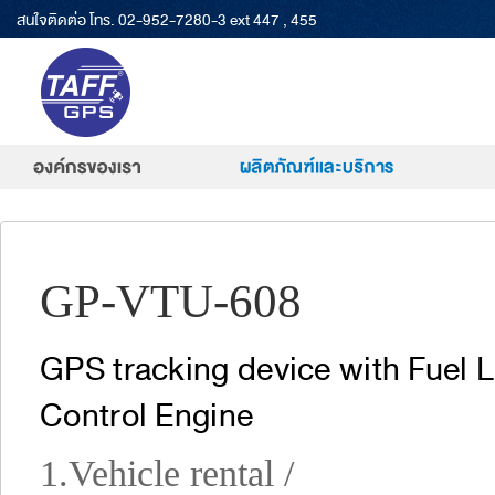
สนใจติดต่อ โทร.
02-952-7280-3 ext 447 , 455
GP-VTU-608
GPS tracking device with Fuel 
Control Engine
1.Vehicle rental /